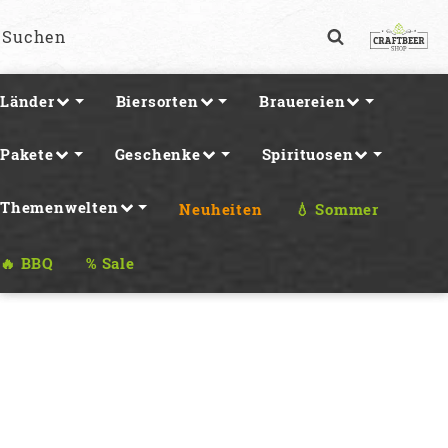
Länder
Biersorten
Brauereien
Pakete
Geschenke
Spirituosen
Themenwelten
Neuheiten
💧 Sommer
🔥 BBQ
% Sale
FUSSBALL-PAKETE